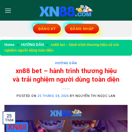
Skip
to
content
ĐĂNG KÝ
ĐĂNG NHẬP
Home
»
HƯỚNG DẪN
»
xn88 bet – hành trình thương hiệu và trải
nghiệm người dùng toàn diện
HƯỚNG DẪN
xn88 bet – hành trình thương hiệu
và trải nghiệm người dùng toàn diện
POSTED ON
25 THÁNG 04, 2026
BY
NGUYỄN THỊ NGỌC LAN
25
Th04