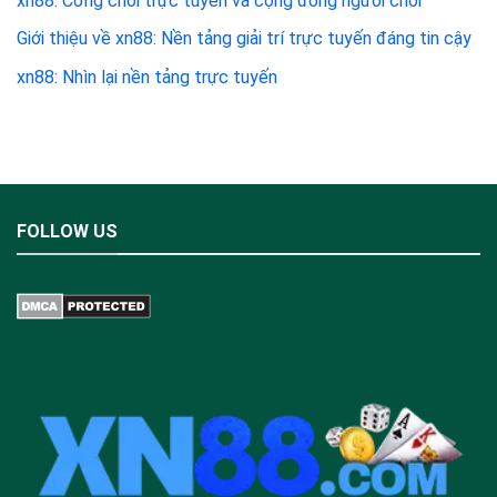
xn88: Cổng chơi trực tuyến và cộng đồng người chơi
Giới thiệu về xn88: Nền tảng giải trí trực tuyến đáng tin cậy
xn88: Nhìn lại nền tảng trực tuyến
FOLLOW US