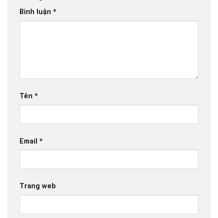
Bình luận
*
Tên
*
Email
*
Trang web