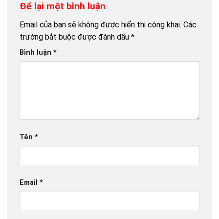
Để lại một bình luận
Email của bạn sẽ không được hiển thị công khai.
Các
trường bắt buộc được đánh dấu
*
Bình luận
*
Tên
*
Email
*