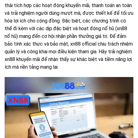
thái tích hợp các hoạt động khuyến mãi, thanh toán an toàn
và trải nghiệm người dùng mượt mà, được thiết kế để tối ưu
hóa lợi ích cho cộng đồng. Đặc biệt, các chương trình có
thể đi kèm với các dịp đặc biệt và hoạt động nổ hũ (xn88
nổ hũ) mang đến cơ hội nhận phần thưởng giá trị. Để đảm
bảo tính xác thực và bảo mật, xn88 official chịu trách nhiệm
quản lý và công khai mọi điều kiện tham gia. Hãy trải nghiệm
xn88 khuyến mãi để nhận thấy sự khác biệt và tiềm năng lợi
ích mà nền tảng mang lại.