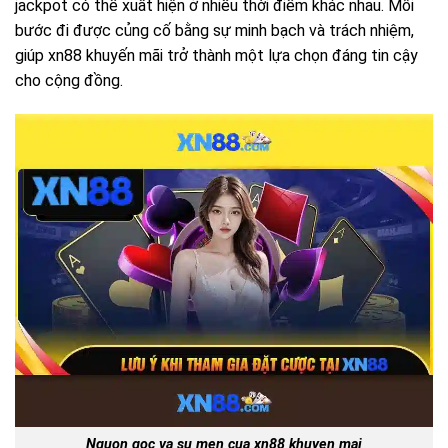
jackpot có thể xuất hiện ở nhiều thời điểm khác nhau. Mỗi
bước đi được củng cố bằng sự minh bạch và trách nhiệm,
giúp xn88 khuyến mãi trở thành một lựa chọn đáng tin cậy
cho cộng đồng.
Nguon goc va su men cua xn88 khuyen mai