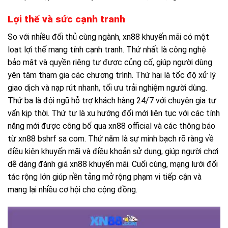
Lợi thế và sức cạnh tranh
So với nhiều đối thủ cùng ngành, xn88 khuyến mãi có một
loạt lợi thế mang tính cạnh tranh. Thứ nhất là công nghệ
bảo mật và quyền riêng tư được củng cố, giúp người dùng
yên tâm tham gia các chương trình. Thứ hai là tốc độ xử lý
giao dịch và nạp rút nhanh, tối ưu trải nghiệm người dùng.
Thứ ba là đội ngũ hỗ trợ khách hàng 24/7 với chuyên gia tư
vấn kịp thời. Thứ tư là xu hướng đổi mới liên tục với các tính
năng mới được công bố qua xn88 official và các thông báo
từ xn88 bshrf sa com. Thứ năm là sự minh bạch rõ ràng về
điều kiện khuyến mãi và điều khoản sử dụng, giúp người chơi
dễ dàng đánh giá xn88 khuyến mãi. Cuối cùng, mạng lưới đối
tác rộng lớn giúp nền tảng mở rộng phạm vi tiếp cận và
mang lại nhiều cơ hội cho cộng đồng.