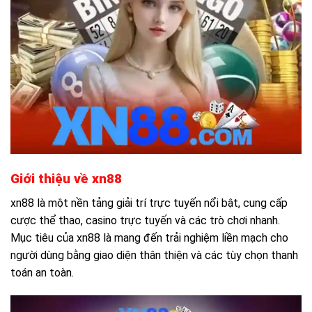
Giới thiệu về xn88
xn88 là một nền tảng giải trí trực tuyến nổi bật, cung cấp
cược thể thao, casino trực tuyến và các trò chơi nhanh.
Mục tiêu của xn88 là mang đến trải nghiệm liền mạch cho
người dùng bằng giao diện thân thiện và các tùy chọn thanh
toán an toàn.