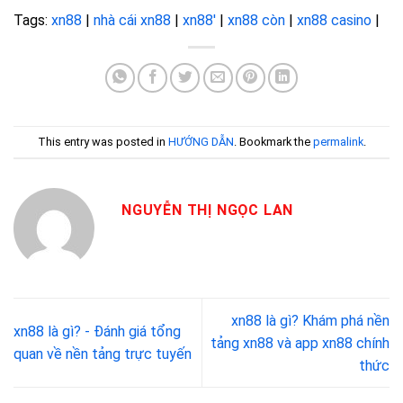
Tags:
xn88
|
nhà cái xn88
|
xn88'
|
xn88 còn
|
xn88 casino
|
This entry was posted in
HƯỚNG DẪN
. Bookmark the
permalink
.
NGUYỄN THỊ NGỌC LAN
xn88 là gì? Khám phá nền
xn88 là gì? - Đánh giá tổng
tảng xn88 và app xn88 chính
quan về nền tảng trực tuyến
thức