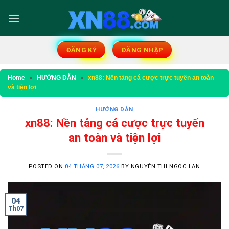
Skip
to
content
ĐĂNG KÝ
ĐĂNG NHẬP
Home
»
HƯỚNG DẪN
»
xn88: Nền tảng cá cược trực tuyến an toàn
và tiện lợi
HƯỚNG DẪN
xn88: Nền tảng cá cược trực tuyến
an toàn và tiện lợi
POSTED ON
04 THÁNG 07, 2026
BY
NGUYỄN THỊ NGỌC LAN
04
Th07