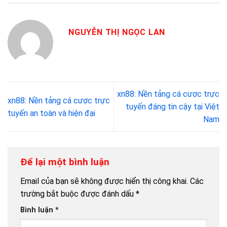
NGUYỄN THỊ NGỌC LAN
xn88: Nền tảng cá cược trực
xn88: Nền tảng cá cược trực
tuyến đáng tin cậy tại Việt
tuyến an toàn và hiện đại
Nam
Để lại một bình luận
Email của bạn sẽ không được hiển thị công khai.
Các
trường bắt buộc được đánh dấu
*
Bình luận
*