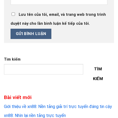
Lưu tên của tôi, email, và trang web trong trình
duyệt này cho lần bình luận kế tiếp của tôi.
Tìm kiếm
TÌM
KIẾM
Bài viết mới
Giới thiệu về xn88: Nền tảng giải trí trực tuyến đáng tin cậy
xn88: Nhìn lại nền tảng trực tuyến