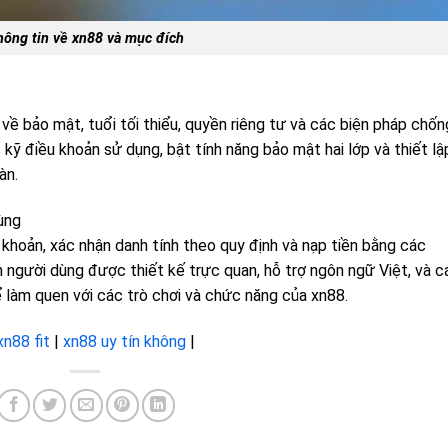
hông tin về xn88 và mục đích
về bảo mật, tuổi tối thiểu, quyền riêng tư và các biện pháp chốn
kỹ điều khoản sử dụng, bật tính năng bảo mật hai lớp và thiết lậ
àn.
ùng
 khoản, xác nhận danh tính theo quy định và nạp tiền bằng các
 người dùng được thiết kế trực quan, hỗ trợ ngôn ngữ Việt, và c
 làm quen với các trò chơi và chức năng của xn88.
xn88 fit
|
xn88 uy tín không
|