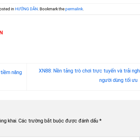
osted in
HƯỚNG DẪN
. Bookmark the
permalink
.
AN
XN88: Nền tảng trò chơi trực tuyến và trải ng
 tiềm năng
người dùng tối ưu
ng khai.
Các trường bắt buộc được đánh dấu
*