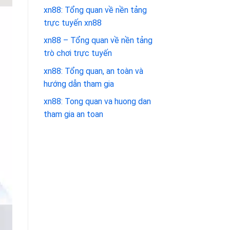
xn88: Tổng quan về nền tảng
trực tuyến xn88
xn88 – Tổng quan về nền tảng
trò chơi trực tuyến
xn88: Tổng quan, an toàn và
hướng dẫn tham gia
xn88: Tong quan va huong dan
tham gia an toan