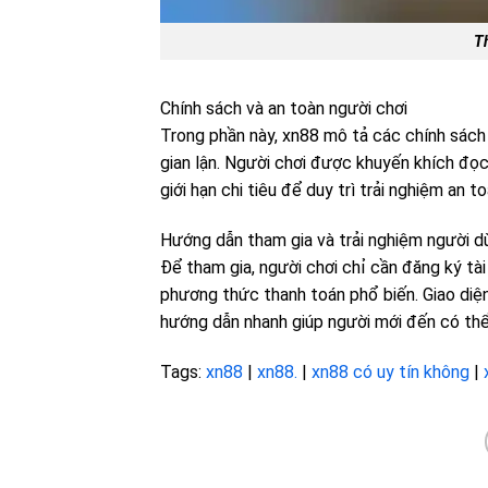
T
Chính sách và an toàn người chơi
Trong phần này, xn88 mô tả các chính sách 
gian lận. Người chơi được khuyến khích đọc 
giới hạn chi tiêu để duy trì trải nghiệm an to
Hướng dẫn tham gia và trải nghiệm người d
Để tham gia, người chơi chỉ cần đăng ký tài
phương thức thanh toán phổ biến. Giao diện
hướng dẫn nhanh giúp người mới đến có thể
Tags:
xn88
|
xn88.
|
xn88 có uy tín không
|