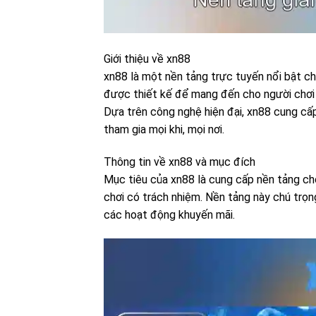
Giới thiệu về xn88
xn88 là một nền tảng trực tuyến nổi bật chu
được thiết kế để mang đến cho người chơi tr
Dựa trên công nghệ hiện đại, xn88 cung cấp
tham gia mọi khi, mọi nơi.
Thông tin về xn88 và mục đích
Mục tiêu của xn88 là cung cấp nền tảng ch
chơi có trách nhiệm. Nền tảng này chú trọn
các hoạt động khuyến mãi.