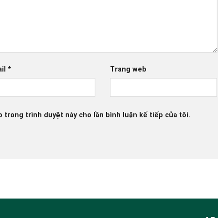
il
*
Trang web
b trong trình duyệt này cho lần bình luận kế tiếp của tôi.