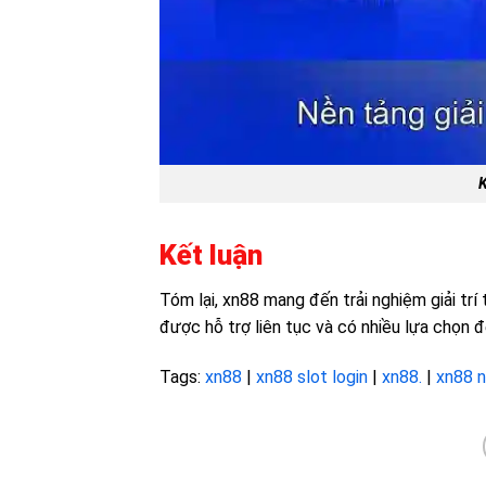
K
Kết luận
Tóm lại, xn88 mang đến trải nghiệm giải trí
được hỗ trợ liên tục và có nhiều lựa chọn 
Tags:
xn88
|
xn88 slot login
|
xn88.
|
xn88 n