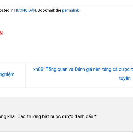
osted in
HƯỚNG DẪN
. Bookmark the
permalink
.
AN
xn88: Tổng quan và Đánh giá nền tảng cá cược 
 nghiệm
tuyến
ng khai.
Các trường bắt buộc được đánh dấu
*