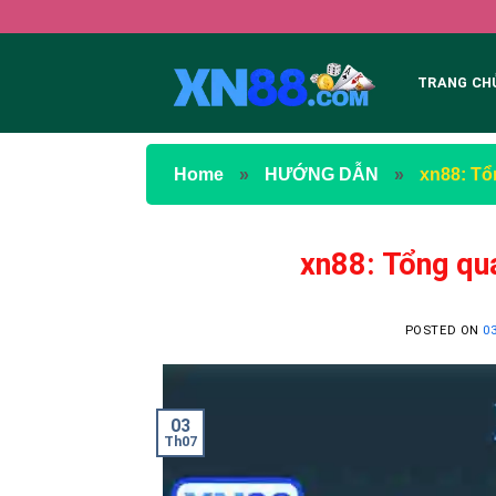
Skip
to
content
TRANG CH
Home
»
HƯỚNG DẪN
»
xn88: Tổ
xn88: Tổng qua
POSTED ON
0
03
Th07