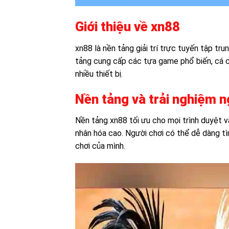
Giới thiệu về xn88
xn88 là nền tảng giải trí trực tuyến tập tr
tảng cung cấp các tựa game phổ biến, cá cư
nhiều thiết bị.
Nền tảng và trải nghiệm 
Nền tảng xn88 tối ưu cho mọi trình duyệt và 
nhân hóa cao. Người chơi có thể dễ dàng tìm
chơi của mình.