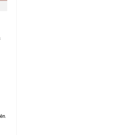
c
ên.