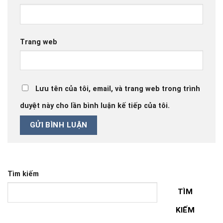
Trang web
Lưu tên của tôi, email, và trang web trong trình
duyệt này cho lần bình luận kế tiếp của tôi.
Tìm kiếm
TÌM
KIẾM