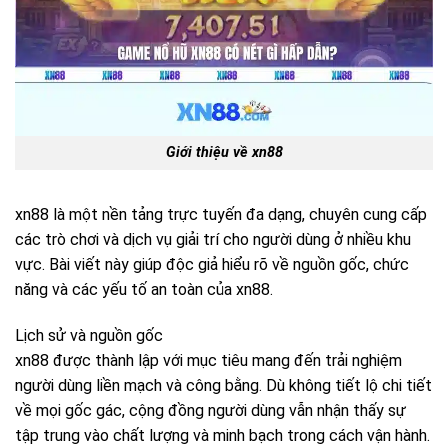
Giới thiệu về xn88
xn88 là một nền tảng trực tuyến đa dạng, chuyên cung cấp
các trò chơi và dịch vụ giải trí cho người dùng ở nhiều khu
vực. Bài viết này giúp độc giả hiểu rõ về nguồn gốc, chức
năng và các yếu tố an toàn của xn88.
Lịch sử và nguồn gốc
xn88 được thành lập với mục tiêu mang đến trải nghiệm
người dùng liền mạch và công bằng. Dù không tiết lộ chi tiết
về mọi gốc gác, cộng đồng người dùng vẫn nhận thấy sự
tập trung vào chất lượng và minh bạch trong cách vận hành.