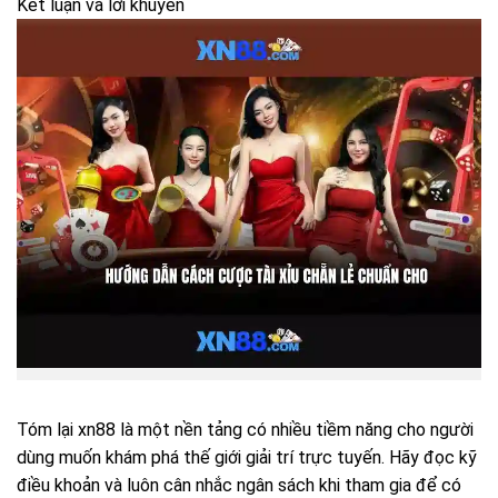
Kết luận và lời khuyên
Tóm lại xn88 là một nền tảng có nhiều tiềm năng cho người
dùng muốn khám phá thế giới giải trí trực tuyến. Hãy đọc kỹ
điều khoản và luôn cân nhắc ngân sách khi tham gia để có