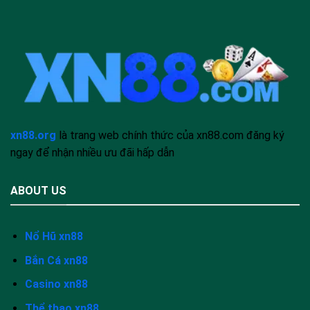
xn88.org
là trang web chính thức của xn88.com đăng ký
ngay để nhận nhiều ưu đãi hấp dẫn
ABOUT US
Nổ Hũ xn88
Bắn Cá xn88
Casino xn88
Thể thao xn88