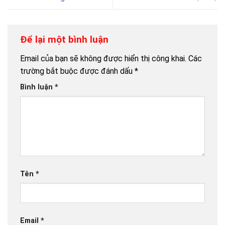
Để lại một bình luận
Email của bạn sẽ không được hiển thị công khai.
Các
trường bắt buộc được đánh dấu
*
Bình luận
*
Tên
*
Email
*