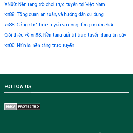
XN88: Nền tảng trò chơi trực tuyến tại Việt Nam
xn88: Tổng quan, an toàn, và hướng dẫn sử dụng
xn88: Cổng chơi trực tuyến và cộng đồng người chơi
Giới thiệu về xn88: Nền tảng giải trí trực tuyến đáng tin cậy
xn88: Nhìn lại nền tảng trực tuyến
FOLLOW US