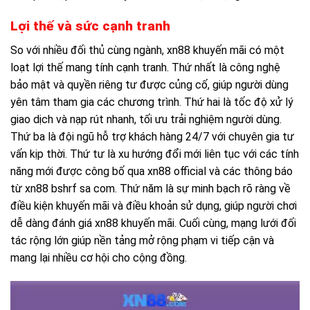
Lợi thế và sức cạnh tranh
So với nhiều đối thủ cùng ngành, xn88 khuyến mãi có một
loạt lợi thế mang tính cạnh tranh. Thứ nhất là công nghệ
bảo mật và quyền riêng tư được củng cố, giúp người dùng
yên tâm tham gia các chương trình. Thứ hai là tốc độ xử lý
giao dịch và nạp rút nhanh, tối ưu trải nghiệm người dùng.
Thứ ba là đội ngũ hỗ trợ khách hàng 24/7 với chuyên gia tư
vấn kịp thời. Thứ tư là xu hướng đổi mới liên tục với các tính
năng mới được công bố qua xn88 official và các thông báo
từ xn88 bshrf sa com. Thứ năm là sự minh bạch rõ ràng về
điều kiện khuyến mãi và điều khoản sử dụng, giúp người chơi
dễ dàng đánh giá xn88 khuyến mãi. Cuối cùng, mạng lưới đối
tác rộng lớn giúp nền tảng mở rộng phạm vi tiếp cận và
mang lại nhiều cơ hội cho cộng đồng.