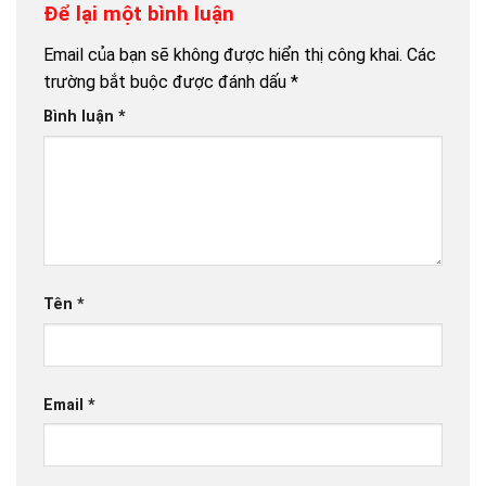
Để lại một bình luận
Email của bạn sẽ không được hiển thị công khai.
Các
trường bắt buộc được đánh dấu
*
Bình luận
*
Tên
*
Email
*