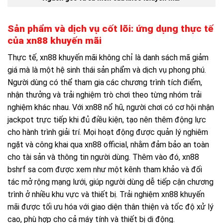
Sản phẩm và dịch vụ cốt lõi: ứng dụng thực tế
của xn88 khuyến mãi
Thực tế, xn88 khuyến mãi không chỉ là danh sách mã giảm
giá mà là một hệ sinh thái sản phẩm và dịch vụ phong phú.
Người dùng có thể tham gia các chương trình tích điểm,
nhận thưởng và trải nghiệm trò chơi theo từng nhóm trải
nghiệm khác nhau. Với xn88 nổ hũ, người chơi có cơ hội nhận
jackpot trực tiếp khi đủ điều kiện, tạo nên thêm động lực
cho hành trình giải trí. Mọi hoạt động được quản lý nghiêm
ngặt và công khai qua xn88 official, nhằm đảm bảo an toàn
cho tài sản và thông tin người dùng. Thêm vào đó, xn88
bshrf sa com được xem như một kênh tham khảo và đối
tác mở rộng mạng lưới, giúp người dùng dễ tiếp cận chương
trình ở nhiều khu vực và thiết bị. Trải nghiệm xn88 khuyến
mãi được tối ưu hóa với giao diện thân thiện và tốc độ xử lý
cao, phù hợp cho cả máy tính và thiết bị di động.