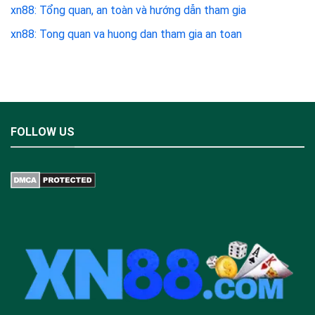
xn88: Tổng quan, an toàn và hướng dẫn tham gia
xn88: Tong quan va huong dan tham gia an toan
FOLLOW US