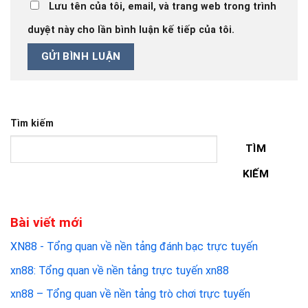
Lưu tên của tôi, email, và trang web trong trình
duyệt này cho lần bình luận kế tiếp của tôi.
Tìm kiếm
TÌM
KIẾM
Bài viết mới
XN88 - Tổng quan về nền tảng đánh bạc trực tuyến
xn88: Tổng quan về nền tảng trực tuyến xn88
xn88 – Tổng quan về nền tảng trò chơi trực tuyến